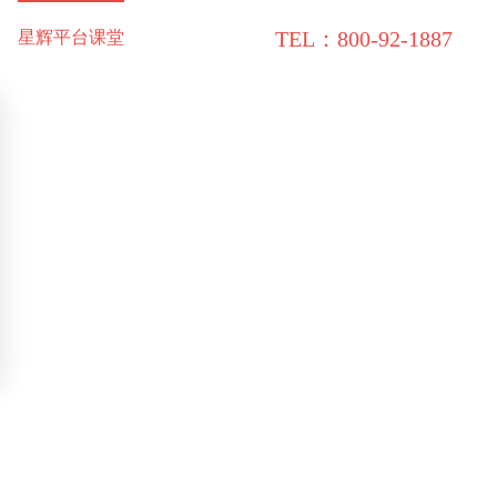
TEL：800-92-1887
星辉平台课堂
联系星辉平台