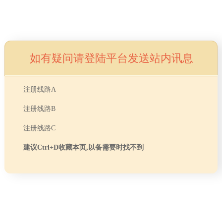
效果图
设计团队
关于星辉平台
星辉平台服务
施工保障
如有疑问请登陆平台发送站内讯息
注册线路A
NEWS
注册线路B
注册线路C
星辉平台课
建议Ctrl+D收藏本页,以备需要时找不到
堂