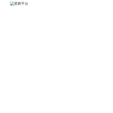
首页
星辉平台案例