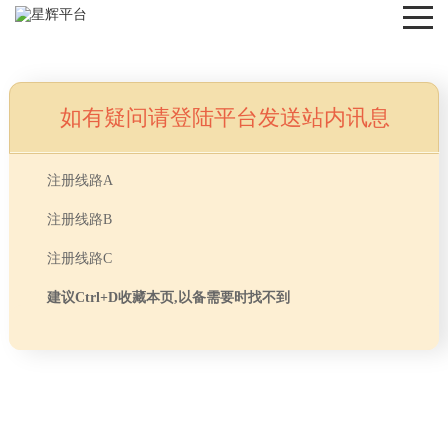
如有疑问请登陆平台发送站内讯息
NEWS
注册线路A
星辉平台课堂
注册线路B
注册线路C
建议Ctrl+D收藏本页,以备需要时找不到
首页
>
星辉平台课堂
>
办公风水
> 办公室中哪些位置不能坐？【办公室风水】
分享