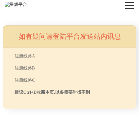
如有疑问请登陆平台发送站内讯息
NEWS
注册线路A
星辉平台课堂
注册线路B
注册线路C
建议Ctrl+D收藏本页,以备需要时找不到
首页
>
星辉平台课堂
>
办公风水
> 装饰办公室摆放花瓶的风水好吗？
分享