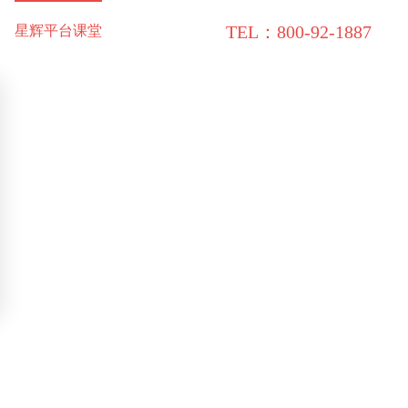
TEL：800-92-1887
星辉平台课堂
联系星辉平台