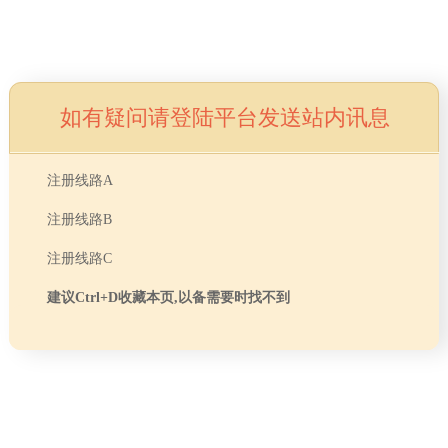
效果图
设计团队
关于星辉平台
星辉平台服务
施工保障
如有疑问请登陆平台发送站内讯息
注册线路A
NEWS
注册线路B
注册线路C
星辉平台课
建议Ctrl+D收藏本页,以备需要时找不到
堂