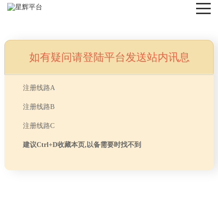
如有疑问请登陆平台发送站内讯息
NEWS
注册线路A
星辉平台课堂
注册线路B
注册线路C
建议Ctrl+D收藏本页,以备需要时找不到
首页
>
星辉平台课堂
>
办公风水
> 销售部办公室墙面应该怎么装饰布置？装潢办公室背景墙风水讲究
分享