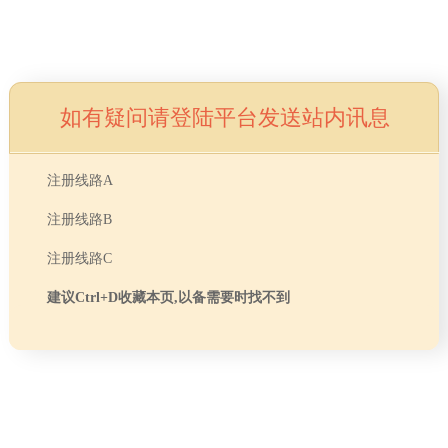
效果图
设计团队
关于星辉平台
星辉平台服务
施工保障
如有疑问请登陆平台发送站内讯息
注册线路A
NEWS
注册线路B
注册线路C
星辉平台课
建议Ctrl+D收藏本页,以备需要时找不到
堂