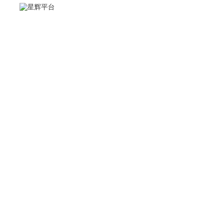
首页
星辉平台案例