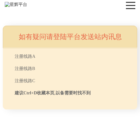
如有疑问请登陆平台发送站内讯息
NEWS
注册线路A
星辉平台课堂
注册线路B
注册线路C
建议Ctrl+D收藏本页,以备需要时找不到
首页
>
星辉平台课堂
>
办公风水
> 办公楼装修布局风水注意事项
分享