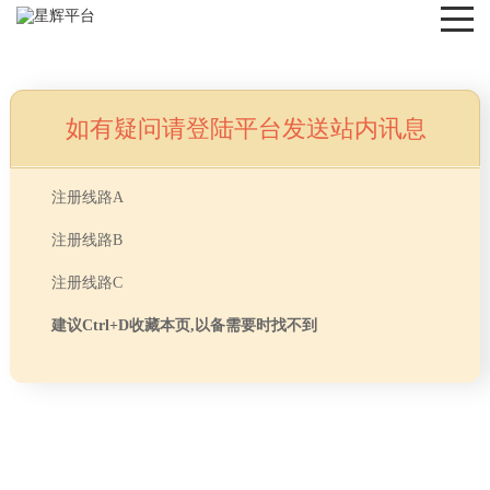
如有疑问请登陆平台发送站内讯息
NEWS
注册线路A
星辉平台课堂
注册线路B
注册线路C
建议Ctrl+D收藏本页,以备需要时找不到
首页
>
星辉平台课堂
>
公司新闻
> 办公室装修防火涂料施工报价(防火涂料包工多少钱一平方)
分享