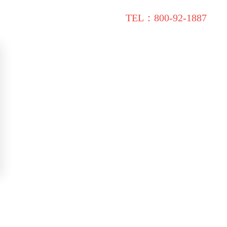
TEL：800-92-1887
星辉平台课堂
联系星辉平台