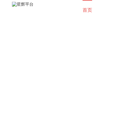
首页
星辉平台案例