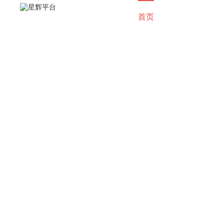
首页
星辉平台案例