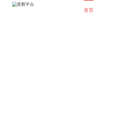
首页
星辉平台案例