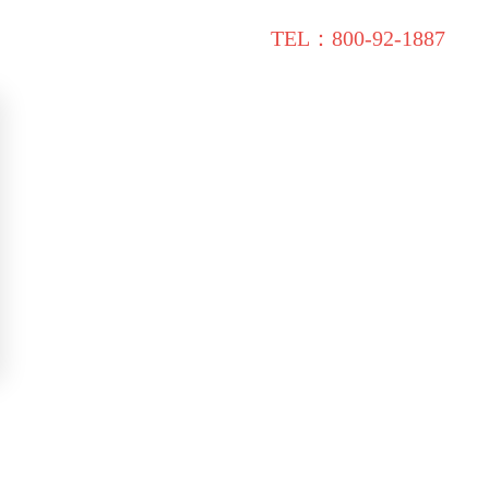
TEL：800-92-1887
星辉平台课堂
联系星辉平台