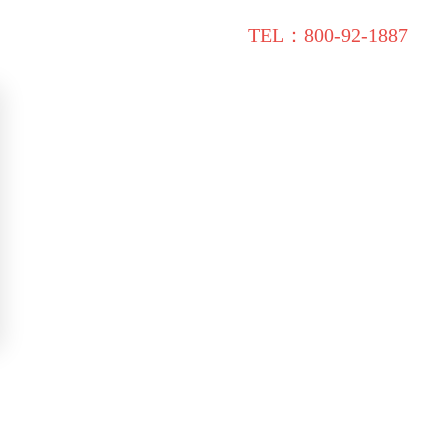
TEL：800-92-1887
星辉平台课堂
联系星辉平台