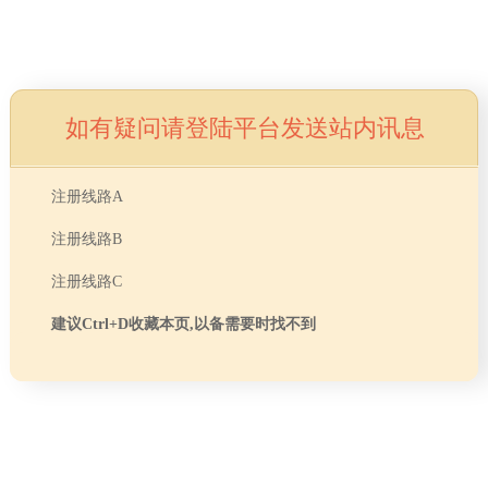
效果图
设计团队
关于星辉平台
星辉平台服务
施工保障
如有疑问请登陆平台发送站内讯息
注册线路A
NEWS
注册线路B
注册线路C
建议Ctrl+D收藏本页,以备需要时找不到