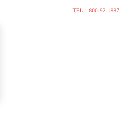
TEL：800-92-1887
星辉平台课堂
联系星辉平台