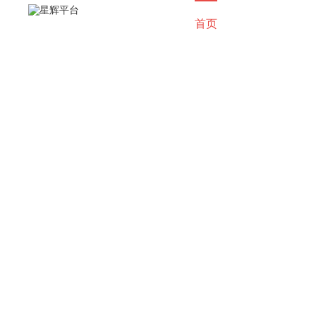
首页
星辉平台案例